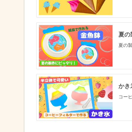
夏の
夏の製
かき
コーヒ