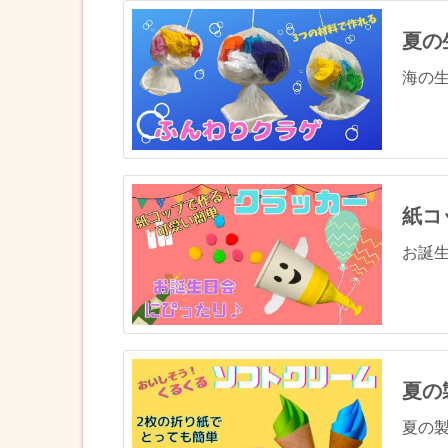
夏の
海の生
紙コ
お誕生
夏の
夏の製